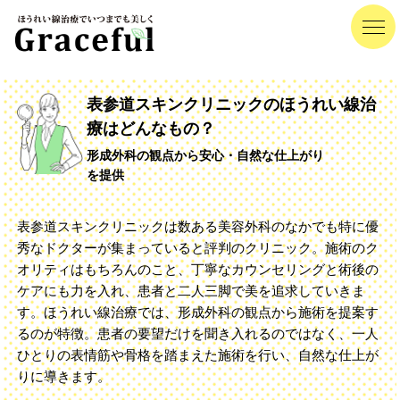
表参道スキンクリニックのほうれい線治
療はどんなもの？
形成外科の観点から安心・自然な仕上がり
を提供
表参道スキンクリニックは数ある美容外科のなかでも特に優
秀なドクターが集まっていると評判のクリニック。施術のク
オリティはもちろんのこと、丁寧なカウンセリングと術後の
ケアにも力を入れ、患者と二人三脚で美を追求していきま
す。ほうれい線治療では、形成外科の観点から施術を提案す
るのが特徴。患者の要望だけを聞き入れるのではなく、一人
ひとりの表情筋や骨格を踏まえた施術を行い、自然な仕上が
りに導きます。