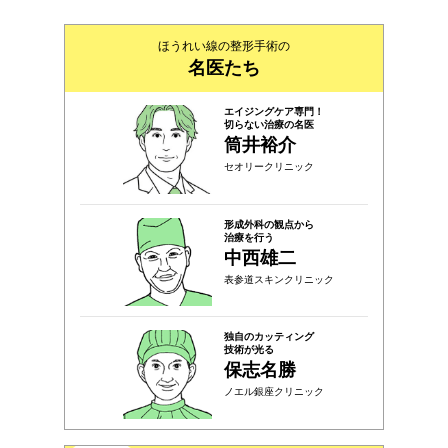
ほうれい線の整形手術の
名医たち
エイジングケア専門！
切らない治療の名医
筒井裕介
セオリークリニック
形成外科の観点から
治療を行う
中西雄二
表参道スキンクリニック
独自のカッティング
技術が光る
保志名勝
ノエル銀座クリニック